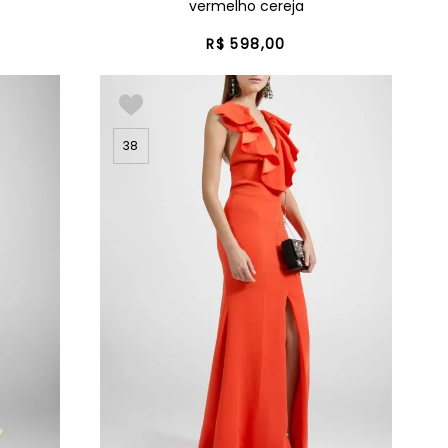
vermelho cereja
R$
598
,
00
38