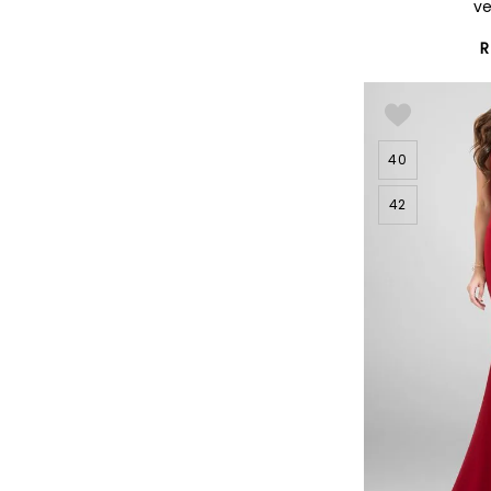
v
R
40
42