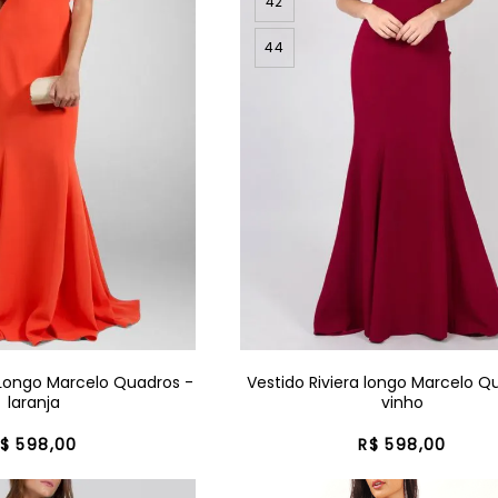
42
44
 Longo Marcelo Quadros -
Vestido Riviera longo Marcelo Q
laranja
vinho
$
598
,
00
R$
598
,
00