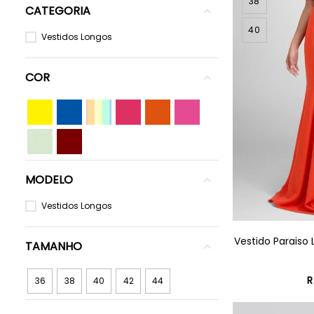
38
CATEGORIA
40
Vestidos Longos
COR
Amar
Azul
Cand
Cerej
Laran
Rosa
elo
y
a
ja
Color
Verde
Vinho
s /
Ment
Tons
a
Pastel
MODELO
Vestidos Longos
Vestido Paraiso
TAMANHO
R
36
38
40
42
44