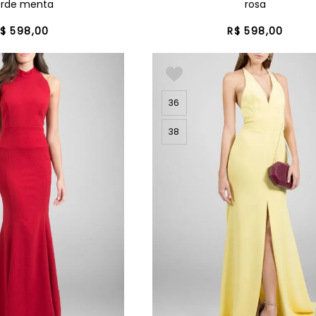
erde menta
rosa
$
598
,
00
R$
598
,
00
36
38