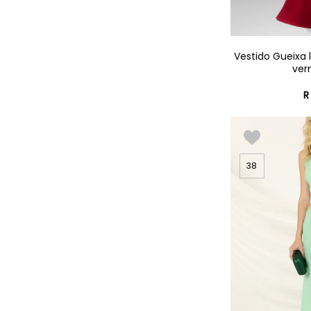
Vestido Gueixa
ver
R
38