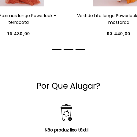
Maximus longo Powerlook -
Vestido Lita longo Powerloo
terracota
mostarda
R$
480
,
00
R$
440
,
00
Por Que Alugar?
Não produz lixo têxtil