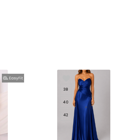
38
40
42