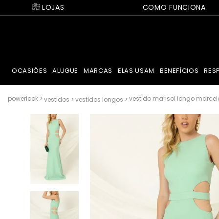
LOJAS
COMO FUNCIONA
OCASIÕES
ALUGUE
MARCAS
ELAS USAM
BENEFÍCIOS
RES
vestido marisol longo marce
vestidos
vestidos longos