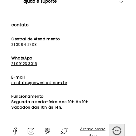
ajuda e suporte
Lojas
Como Funciona
Fale Conosco
Contrato de Aluguel
Dúvidas Frequentes
contato
Seja uma Franqueada
Política de Entrega
Lista de Madrinhas
Política de Privacidade
Central de Atendimento
Lista de Formandas
21 3594 2738
Política de Segurança
Política de Troca e Devolução
WhatsApp
21 99123 3015
E-mail
contato@powerlook.com.br
Funcionamento:
Segunda a sexta-feira das 10h às 19h
Sábados das 10h às 14h.
Acesse nosso
Blog