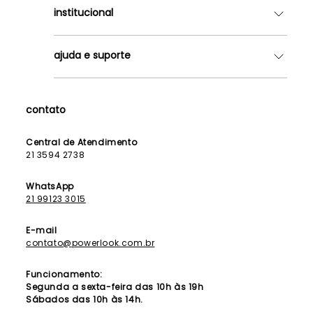
institucional
Quem somos
ajuda e suporte
Lojas
Como Funciona
Fale Conosco
Contrato de Aluguel
Dúvidas Frequentes
contato
Seja uma Franqueada
Política de Entrega
Lista de Madrinhas
Política de Privacidade
Central de Atendimento
Lista de Formandas
21 3594 2738
Política de Segurança
Política de Troca e Devolução
WhatsApp
21 99123 3015
E-mail
contato@powerlook.com.br
Funcionamento:
Segunda a sexta-feira das 10h às 19h
Sábados das 10h às 14h.