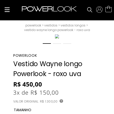
vestidos
vestidos longos
vestido wayne longo powerlook - roxo uva
POWERLOOK
Vestido Wayne longo
Powerlook - roxo uva
R$
450
,
00
3
x de
R$
150
,
00
VALOR ORIGINAL:
R$ 1.300,00
?
TAMANHO