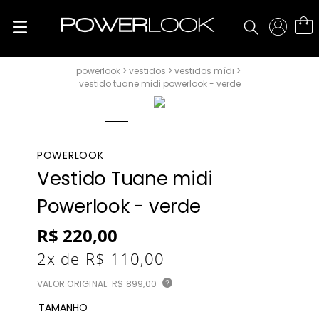
vestidos
vestidos mídi
vestido tuane midi powerlook - verde
POWERLOOK
Vestido Tuane midi
Powerlook - verde
R$
220
,
00
2
x de
R$
110
,
00
VALOR ORIGINAL:
R$ 899,00
?
TAMANHO