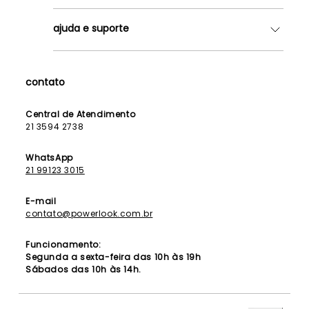
Quem somos
ajuda e suporte
Lojas
Como Funciona
Fale Conosco
Contrato de Aluguel
Dúvidas Frequentes
contato
Seja uma Franqueada
Política de Entrega
Lista de Madrinhas
Política de Privacidade
Central de Atendimento
Lista de Formandas
21 3594 2738
Política de Segurança
Política de Troca e Devolução
WhatsApp
21 99123 3015
E-mail
contato@powerlook.com.br
Funcionamento:
Segunda a sexta-feira das 10h às 19h
Sábados das 10h às 14h.