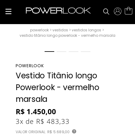
vestidos
vestidos longos
vestido titânio longo powerlook - vermelho marsala
POWERLOOK
Vestido Titânio longo
Powerlook - vermelho
marsala
R$
1
.
450
,
00
3
x de
R$
483
,
33
VALOR ORIGINAL:
R$ 5.689,00
?