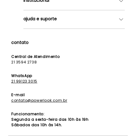
institucional
Quem somos
ajuda e suporte
Lojas
Como Funciona
Fale Conosco
Contrato de Aluguel
Dúvidas Frequentes
contato
Seja uma Franqueada
Política de Entrega
Lista de Madrinhas
Política de Privacidade
Central de Atendimento
Lista de Formandas
21 3594 2738
Política de Segurança
Política de Troca e Devolução
WhatsApp
21 99123 3015
E-mail
contato@powerlook.com.br
Funcionamento:
Segunda a sexta-feira das 10h às 19h
Sábados das 10h às 14h.