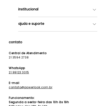
institucional
Quem somos
ajuda e suporte
Lojas
Como Funciona
Fale Conosco
Contrato de Aluguel
Dúvidas Frequentes
contato
Seja uma Franqueada
Política de Entrega
Lista de Madrinhas
Política de Privacidade
Central de Atendimento
Lista de Formandas
21 3594 2738
Política de Segurança
Política de Troca e Devolução
WhatsApp
21 99123 3015
E-mail
contato@powerlook.com.br
Funcionamento:
Segunda a sexta-feira das 10h às 19h