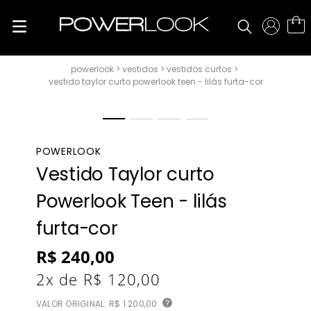
vestidos
vestidos curtos
vestido taylor curto powerlook teen - lilás furta-cor
POWERLOOK
Vestido Taylor curto
Powerlook Teen - lilás
furta-cor
R$
240
,
00
2
x de
R$
120
,
00
VALOR ORIGINAL:
R$ 1.200,00
?