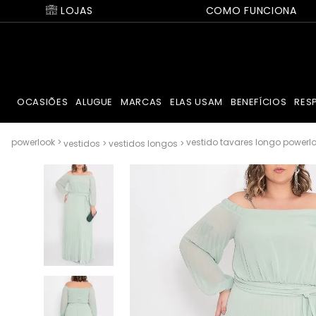
LOJAS
COMO FUNCIONA
OCASIÕES
ALUGUE
MARCAS
ELAS USAM
BENEFÍCIOS
RES
vestido tavares longo powerl
vestidos
vestidos longos