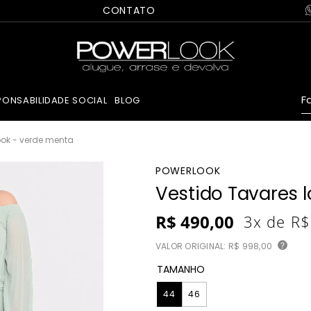
CONTATO
Fa
PONSABILIDADE SOCIAL
BLOG
ook - verde menta
POWERLOOK
Vestido Tavares 
R$
490
,
00
3
x de
R$
VALOR ORIGINAL:
R$ 998,00
?
TAMANHO
44
46