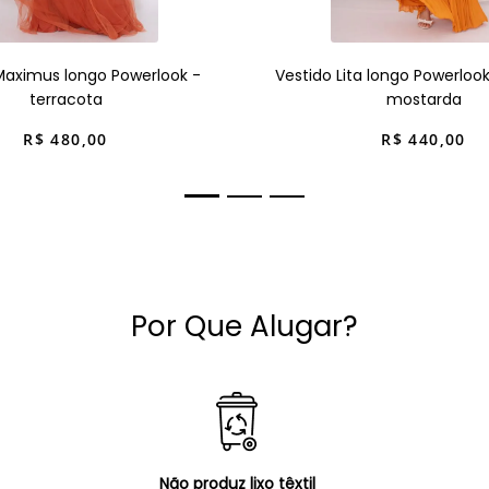
Maximus longo Powerlook -
Vestido Lita longo Powerloo
terracota
mostarda
R$
480
,
00
R$
440
,
00
Por Que Alugar?
Não produz lixo têxtil