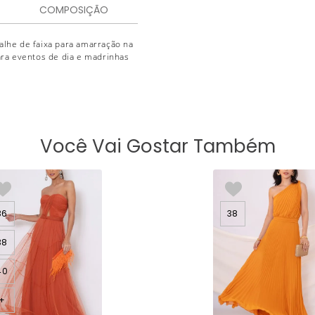
COMPOSIÇÃO
lhe de faixa para amarração na
para eventos de dia e madrinhas
Você Vai Gostar Também
36
38
38
40
+