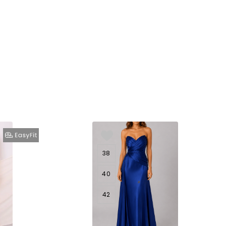
38
40
42