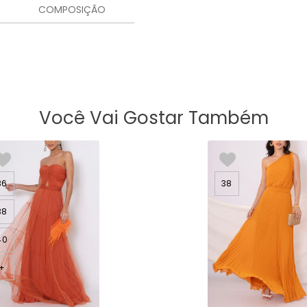
COMPOSIÇÃO
Você Vai Gostar Também
36
38
38
40
+