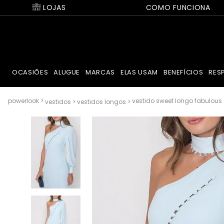
LOJAS
COMO FUNCIONA
OCASIÕES
ALUGUE
MARCAS
ELAS USAM
BENEFÍCIOS
RES
vestido sweet longo fabulous a
vestidos
vestidos longos