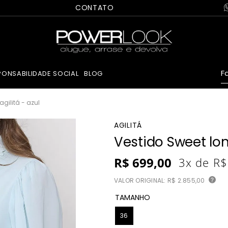
CONTATO
Fa
PONSABILIDADE SOCIAL
BLOG
gilitá - azul
AGILITÁ
Vestido Sweet lon
R$
699
,
00
3
x de
R$
VALOR ORIGINAL:
R$ 2.855,00
?
TAMANHO
36