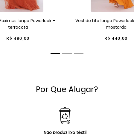
Maximus longo Powerlook -
Vestido Lita longo Powerloo
terracota
mostarda
R$
480
,
00
R$
440
,
00
Por Que Alugar?
Não produz lixo têxtil