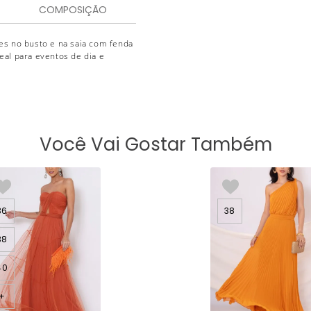
COMPOSIÇÃO
es no busto e na saia com fenda
deal para eventos de dia e
Você Vai Gostar Também
36
38
38
40
+