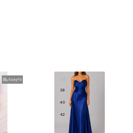
38
40
42