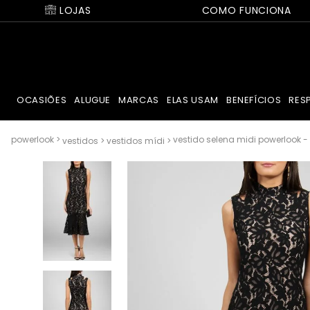
LOJAS
COMO FUNCIONA
OCASIÕES
ALUGUE
MARCAS
ELAS USAM
BENEFÍCIOS
RES
vestido selena midi powerlook -
vestidos
vestidos mídi