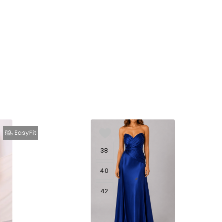
38
40
42