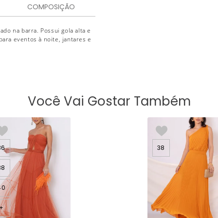
COMPOSIÇÃO
do na barra. Possui gola alta e
para eventos à noite, jantares e
Você Vai Gostar Também
36
38
38
40
+