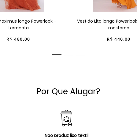
Maximus longo Powerlook -
Vestido Lita longo Powerloo
terracota
mostarda
R$
480
,
00
R$
440
,
00
Por Que Alugar?
Não produz lixo têxtil