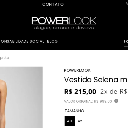
CONTATO
Fa
PONSABILIDADE SOCIAL
BLOG
 preto
POWERLOOK
Vestido Selena mi
R$
215
,
00
2
x de
R$
VALOR ORIGINAL:
R$ 999,00
?
TAMANHO
40
42