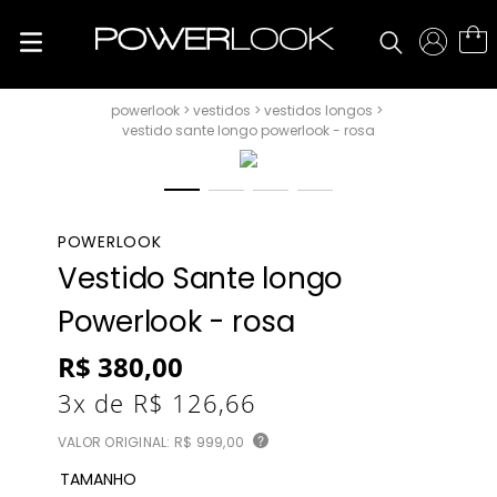
vestidos
vestidos longos
vestido sante longo powerlook - rosa
POWERLOOK
Vestido Sante longo
Powerlook - rosa
R$
380
,
00
3
x de
R$
126
,
66
VALOR ORIGINAL:
R$ 999,00
?
TAMANHO