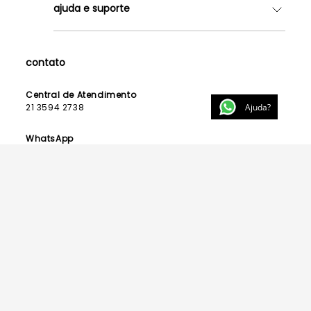
ajuda e suporte
Lojas
Como Funciona
Fale Conosco
Contrato de Aluguel
Dúvidas Frequentes
contato
Seja uma Franqueada
Política de Entrega
Lista de Madrinhas
Política de Privacidade
Central de Atendimento
Lista de Formandas
Ajuda?
21 3594 2738
Política de Segurança
Política de Troca e Devolução
WhatsApp
21 99123 3015
E-mail
contato@powerlook.com.br
Funcionamento:
Segunda a sexta-feira das 10h às 19h
Sábados das 10h às 14h.
Acesse nosso