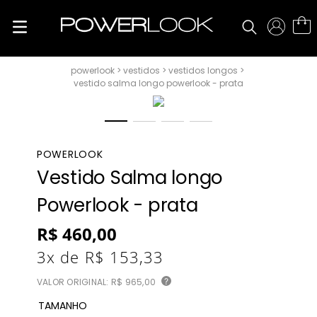
vestidos
vestidos longos
vestido salma longo powerlook - prata
POWERLOOK
Vestido Salma longo
Powerlook - prata
R$
460
,
00
3
x de
R$
153
,
33
VALOR ORIGINAL:
R$ 965,00
?
TAMANHO