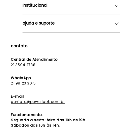
institucional
Quem somos
ajuda e suporte
Lojas
Como Funciona
Fale Conosco
Contrato de Aluguel
Dúvidas Frequentes
contato
Seja uma Franqueada
Política de Entrega
Lista de Madrinhas
Política de Privacidade
Central de Atendimento
Lista de Formandas
21 3594 2738
Política de Segurança
Política de Troca e Devolução
WhatsApp
21 99123 3015
E-mail
contato@powerlook.com.br
Funcionamento:
Segunda a sexta-feira das 10h às 19h
Sábados das 10h às 14h.