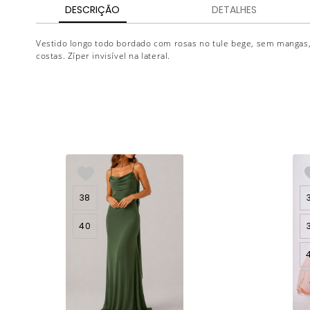
DESCRIÇÃO
DETALHES
Vestido longo todo bordado com rosas no tule bege, sem mangas,
costas. Zíper invisível na lateral.
38
40