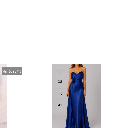
38
40
42