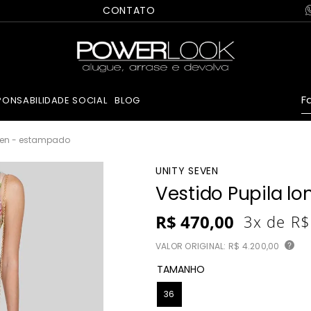
CONTATO
Fa
PONSABILIDADE SOCIAL
BLOG
even - estampado
UNITY SEVEN
Vestido Pupila l
R$
470
,
00
3
x de
R$
VALOR ORIGINAL:
R$ 4.200,00
?
TAMANHO
36