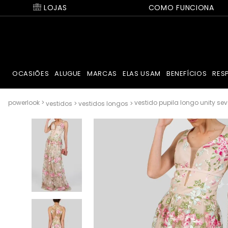
LOJAS
COMO FUNCIONA
OCASIÕES
ALUGUE
MARCAS
ELAS USAM
BENEFÍCIOS
RES
vestido pupila longo unity s
vestidos
vestidos longos