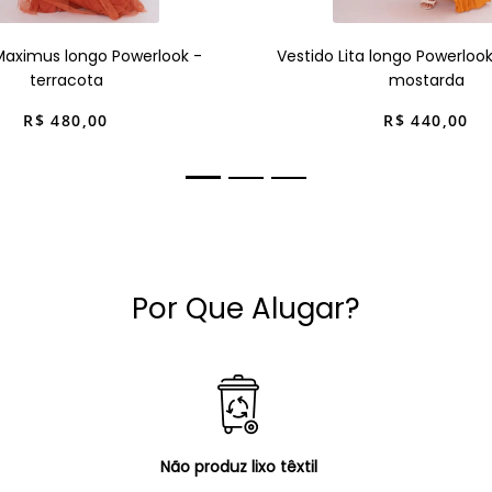
Maximus longo Powerlook -
Vestido Lita longo Powerloo
terracota
mostarda
R$
480
,
00
R$
440
,
00
Por Que Alugar?
Não produz lixo têxtil