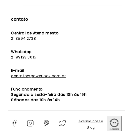
Como Funciona
Fale Conosco
Contrato de Aluguel
Dúvidas Frequentes
contato
Seja uma Franqueada
Política de Entrega
Lista de Madrinhas
Política de Privacidade
Central de Atendimento
Lista de Formandas
21 3594 2738
Política de Segurança
Política de Troca e Devolução
WhatsApp
21 99123 3015
E-mail
contato@powerlook.com.br
Funcionamento:
Segunda a sexta-feira das 10h às 19h
Sábados das 10h às 14h.
Acesse nosso
Blog