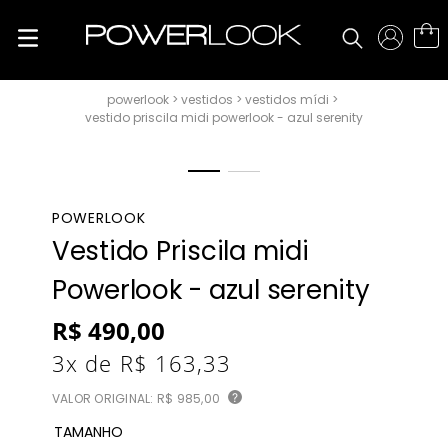
vestidos
vestidos mídi
vestido priscila midi powerlook - azul serenity
POWERLOOK
Vestido Priscila midi
Powerlook - azul serenity
R$
490
,
00
3
x de
R$
163
,
33
VALOR ORIGINAL:
R$ 985,00
?
TAMANHO