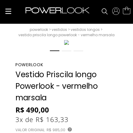
vestidos
vestidos longos
vestido priscila longo powerlook - vermelho marsala
POWERLOOK
Vestido Priscila longo
Powerlook - vermelho
marsala
R$
490
,
00
3
x de
R$
163
,
33
VALOR ORIGINAL:
R$ 985,00
?