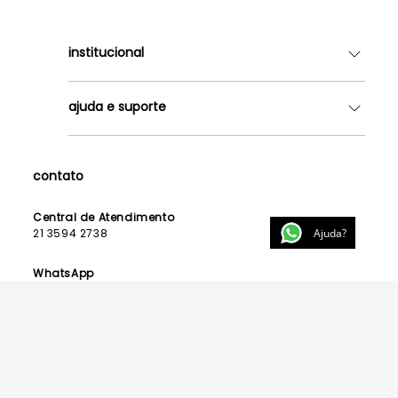
institucional
Quem somos
ajuda e suporte
Lojas
Como Funciona
Fale Conosco
Contrato de Aluguel
Dúvidas Frequentes
contato
Seja uma Franqueada
Política de Entrega
Lista de Madrinhas
Política de Privacidade
Central de Atendimento
Lista de Formandas
Ajuda?
21 3594 2738
Política de Segurança
Política de Troca e Devolução
WhatsApp
21 99123 3015
E-mail
contato@powerlook.com.br
Funcionamento: