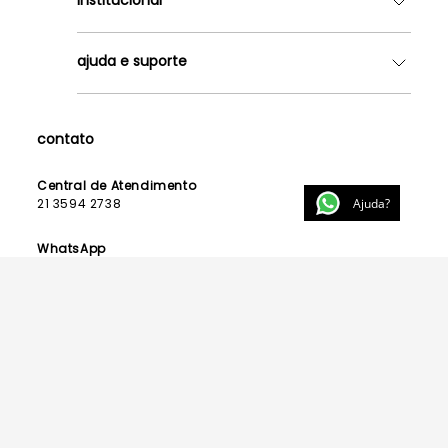
Quem somos
ajuda e suporte
Lojas
Como Funciona
Fale Conosco
Contrato de Aluguel
Dúvidas Frequentes
contato
Seja uma Franqueada
Política de Entrega
Lista de Madrinhas
Política de Privacidade
Central de Atendimento
Lista de Formandas
Ajuda?
21 3594 2738
Política de Segurança
Política de Troca e Devolução
WhatsApp
21 99123 3015
E-mail
contato@powerlook.com.br
Funcionamento:
Segunda a sexta-feira das 10h às 19h
Sábados das 10h às 14h.