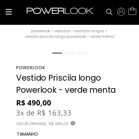
vestidos
vestidos longos
vestido priscila longo powerlook - verde menta
POWERLOOK
Vestido Priscila longo
Powerlook - verde menta
R$
490
,
00
3
x de
R$
163
,
33
VALOR ORIGINAL:
R$ 985,00
?
TAMANHO