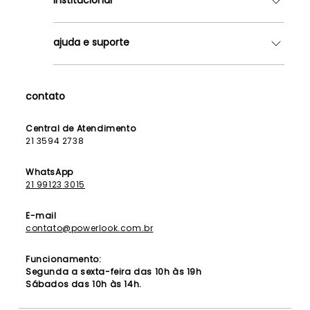
Quem somos
ajuda e suporte
Lojas
Como Funciona
Fale Conosco
Contrato de Aluguel
Dúvidas Frequentes
contato
Seja uma Franqueada
Política de Entrega
Lista de Madrinhas
Política de Privacidade
Central de Atendimento
Lista de Formandas
21 3594 2738
Política de Segurança
Política de Troca e Devolução
WhatsApp
21 99123 3015
E-mail
contato@powerlook.com.br
Funcionamento:
Segunda a sexta-feira das 10h às 19h
Sábados das 10h às 14h.