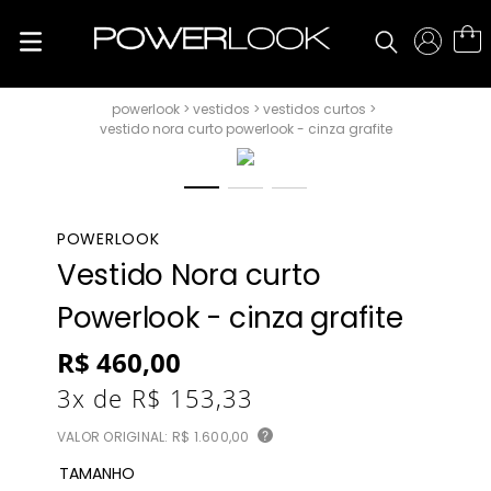
vestidos
vestidos curtos
vestido nora curto powerlook - cinza grafite
POWERLOOK
Vestido Nora curto
Powerlook - cinza grafite
R$
460
,
00
3
x de
R$
153
,
33
VALOR ORIGINAL:
R$ 1.600,00
?
TAMANHO