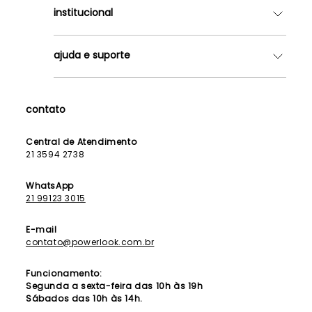
institucional
Quem somos
ajuda e suporte
Lojas
Como Funciona
Fale Conosco
Contrato de Aluguel
Dúvidas Frequentes
contato
Seja uma Franqueada
Política de Entrega
Lista de Madrinhas
Política de Privacidade
Central de Atendimento
Lista de Formandas
21 3594 2738
Política de Segurança
Política de Troca e Devolução
WhatsApp
21 99123 3015
E-mail
contato@powerlook.com.br
Funcionamento:
Segunda a sexta-feira das 10h às 19h
Sábados das 10h às 14h.