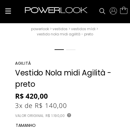
vestidos
vestidos mídi
vestido nola midi agilità - preto
AGILITÁ
Vestido Nola midi Agilità -
preto
R$
420
,
00
3
x de
R$
140
,
00
VALOR ORIGINAL:
R$ 1.190,00
?
TAMANHO