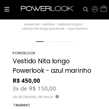
vestidos
vestidos longos
vestido nita longo powerlook - azul marinho
POWERLOOK
Vestido Nita longo
Powerlook - azul marinho
R$
450
,
00
3
x de
R$
150
,
00
VALOR ORIGINAL:
R$ 999,00
?
TAMANHO