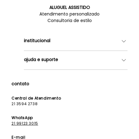
ALUGUEL ASSISTIDO
Atendimento personalizado
Consultoria de estilo
institucional
Quem somos
ajuda e suporte
Lojas
Como Funciona
Fale Conosco
Contrato de Aluguel
Dúvidas Frequentes
contato
Seja uma Franqueada
Política de Entrega
Lista de Madrinhas
Política de Privacidade
Central de Atendimento
Lista de Formandas
21 3594 2738
Política de Segurança
Política de Troca e Devolução
WhatsApp
21 99123 3015
E-mail