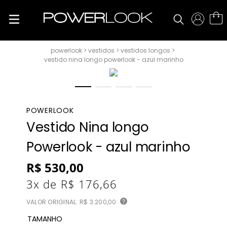
vestidos
vestidos longos
vestido nina longo powerlook - azul marinho
POWERLOOK
Vestido Nina longo
Powerlook - azul marinho
R$
530
,
00
3
x de
R$
176
,
66
VALOR ORIGINAL:
R$ 3.200,00
?
TAMANHO