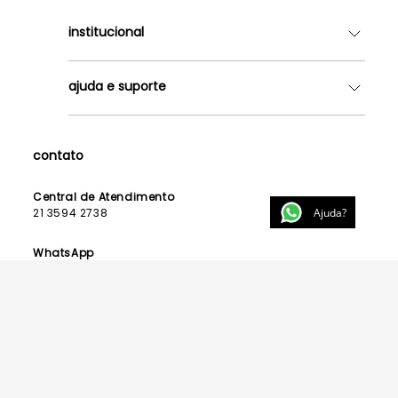
institucional
Quem somos
ajuda e suporte
Lojas
Como Funciona
Fale Conosco
Contrato de Aluguel
Dúvidas Frequentes
contato
Seja uma Franqueada
Política de Entrega
Lista de Madrinhas
Política de Privacidade
Central de Atendimento
Lista de Formandas
Ajuda?
21 3594 2738
Política de Segurança
Política de Troca e Devolução
WhatsApp
21 99123 3015
E-mail
contato@powerlook.com.br
Funcionamento:
Segunda a sexta-feira das 10h às 19h
Sábados das 10h às 14h.