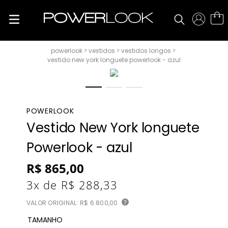
vestidos
vestidos longos
vestido new york longuete powerlook - azul
POWERLOOK
Vestido New York longuete
Powerlook - azul
R$
865
,
00
3
x de
R$
288
,
33
VALOR ORIGINAL:
R$ 6.800,00
?
TAMANHO