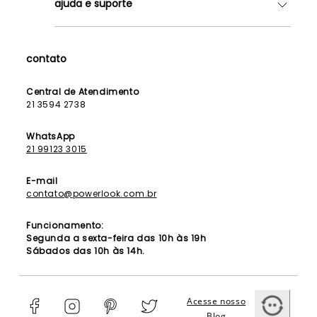
ajuda e suporte
Lojas
Como Funciona
Fale Conosco
Contrato de Aluguel
Dúvidas Frequentes
contato
Seja uma Franqueada
Política de Entrega
Lista de Madrinhas
Política de Privacidade
Central de Atendimento
Lista de Formandas
21 3594 2738
Política de Segurança
Política de Troca e Devolução
WhatsApp
21 99123 3015
E-mail
contato@powerlook.com.br
Funcionamento:
Segunda a sexta-feira das 10h às 19h
Sábados das 10h às 14h.
Acesse nosso
Blog