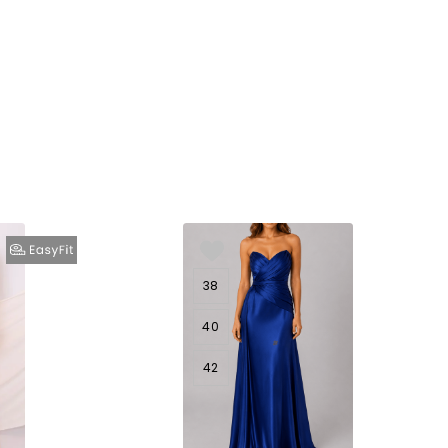
38
40
42