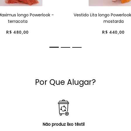
Maximus longo Powerlook -
Vestido Lita longo Powerloo
terracota
mostarda
R$
480
,
00
R$
440
,
00
Por Que Alugar?
Não produz lixo têxtil