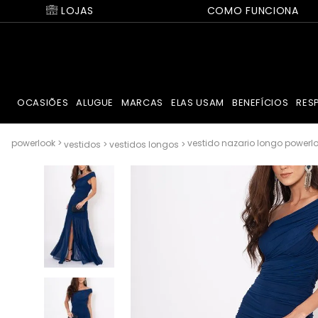
LOJAS
COMO FUNCIONA
OCASIÕES
ALUGUE
MARCAS
ELAS USAM
BENEFÍCIOS
RES
vestido nazario longo powerl
vestidos
vestidos longos