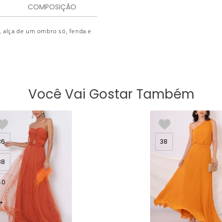
COMPOSIÇÃO
 alça de um ombro só, fenda e
Você Vai Gostar Também
36
38
38
40
+