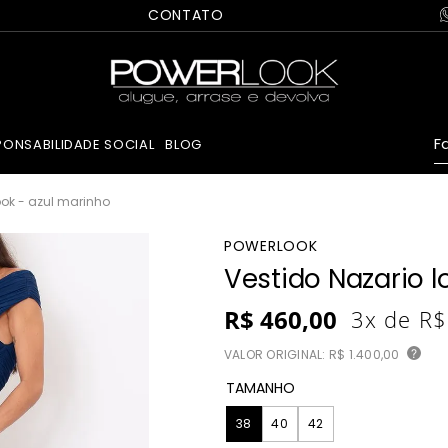
CONTATO
Fa
PONSABILIDADE SOCIAL
BLOG
ook - azul marinho
POWERLOOK
Vestido Nazario 
R$
460
,
00
3
x de
R$
VALOR ORIGINAL:
R$ 1.400,00
?
TAMANHO
38
40
42