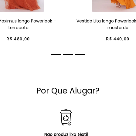
Maximus longo Powerlook -
Vestido Lita longo Powerloo
terracota
mostarda
R$
480
,
00
R$
440
,
00
Por Que Alugar?
Não produz lixo têxtil