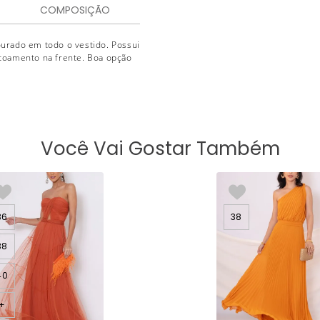
COMPOSIÇÃO
urado em todo o vestido. Possui
toamento na frente. Boa opção
Você Vai Gostar Também
36
38
38
40
+