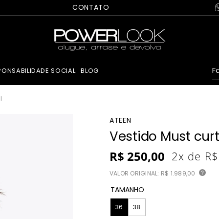
CONTATO
Fa
PONSABILIDADE SOCIAL
BLOG
l
ATEEN
Vestido Must curt
R$
250
,
00
2
x de
R$
VALOR ORIGINAL:
R$ 1.989,00
?
TAMANHO
36
38