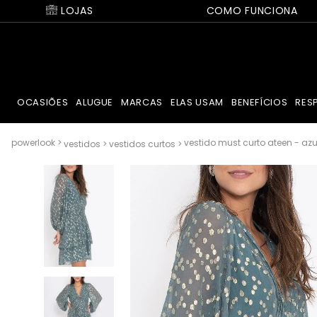
LOJAS
COMO FUNCIONA
OCASIÕES
ALUGUE
MARCAS
ELAS USAM
BENEFÍCIOS
RES
vestido must curto ateen - azu
vestidos
vestidos curtos