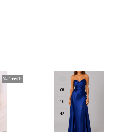
38
40
42