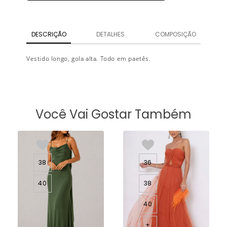
DESCRIÇÃO
DETALHES
COMPOSIÇÃO
Vestido longo, gola alta. Todo em paetês.
Você Vai Gostar Também
38
36
40
38
40
+