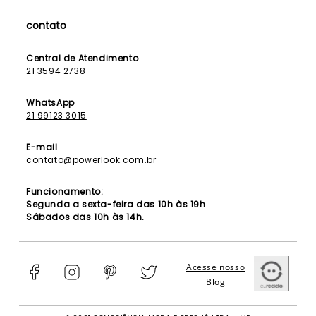
Fale Conosco
Contrato de Aluguel
Dúvidas Frequentes
contato
Seja uma Franqueada
Política de Entrega
Lista de Madrinhas
Política de Privacidade
Central de Atendimento
Lista de Formandas
21 3594 2738
Política de Segurança
Política de Troca e Devolução
WhatsApp
21 99123 3015
E-mail
contato@powerlook.com.br
Funcionamento:
Segunda a sexta-feira das 10h às 19h
Sábados das 10h às 14h.
Acesse nosso
Blog