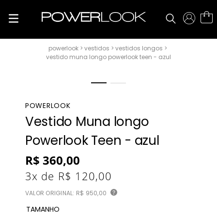
vestidos
vestidos longos
vestido muna longo powerlook teen - azul
POWERLOOK
Vestido Muna longo
Powerlook Teen - azul
R$
360
,
00
3
x de
R$
120
,
00
VALOR ORIGINAL:
R$ 950,00
?
TAMANHO