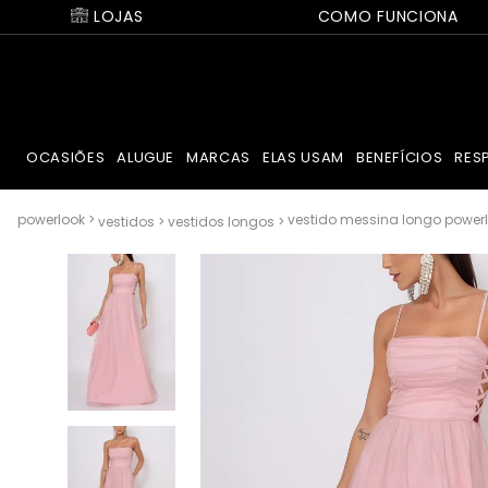
LOJAS
COMO FUNCIONA
OCASIÕES
ALUGUE
MARCAS
ELAS USAM
BENEFÍCIOS
RES
vestido messina longo powerl
vestidos
vestidos longos