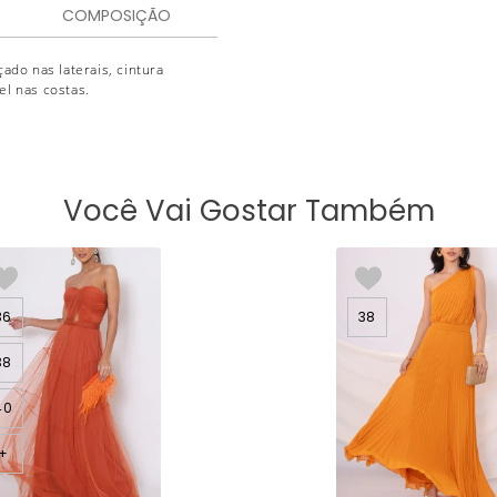
COMPOSIÇÃO
ado nas laterais, cintura
el nas costas.
Você Vai Gostar Também
36
38
38
40
+