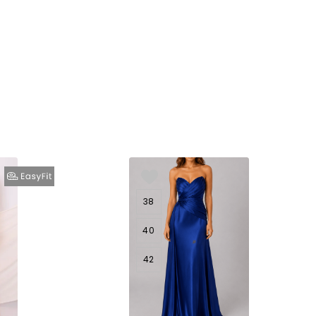
38
40
42