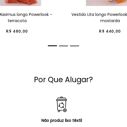
Maximus longo Powerlook -
Vestido Lita longo Powerloo
terracota
mostarda
R$
480
,
00
R$
440
,
00
Por Que Alugar?
Não produz lixo têxtil