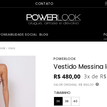
CONTATO
Fa
PONSABILIDADE SOCIAL
BLOG
ook - rosa
POWERLOOK
Vestido Messina 
R$
480
,
00
3
x de
R$
VALOR ORIGINAL:
R$ 890,00
?
TAMANHO
36
38
40