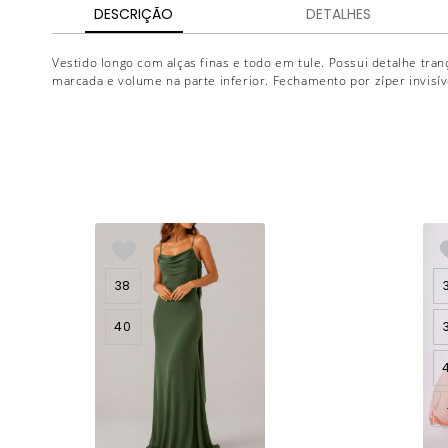
DESCRIÇÃO
DETALHES
Vestido longo com alças finas e todo em tule. Possui detalhe tranç
marcada e volume na parte inferior. Fechamento por zíper invisív
38
40