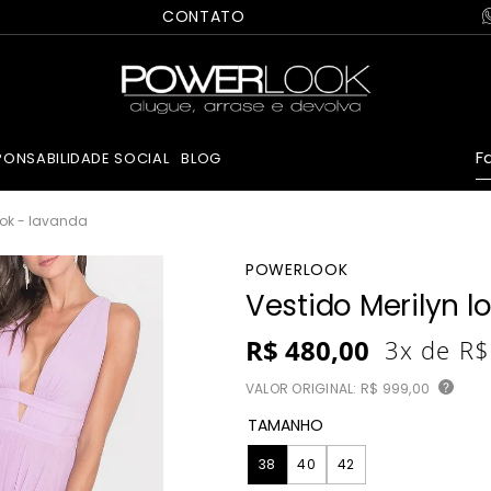
CONTATO
Fa
PONSABILIDADE SOCIAL
BLOG
ook - lavanda
POWERLOOK
Vestido Merilyn 
R$
480
,
00
3
x de
R$
VALOR ORIGINAL:
R$ 999,00
?
TAMANHO
38
40
42