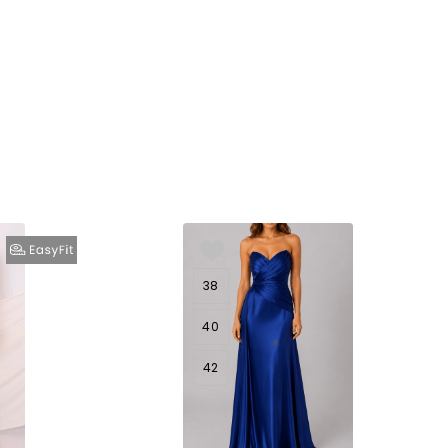
38
40
42