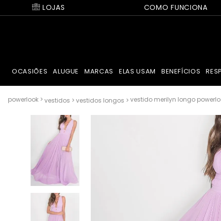
LOJAS
COMO FUNCIONA
OCASIÕES
ALUGUE
MARCAS
ELAS USAM
BENEFÍCIOS
RES
vestido merilyn longo powerl
vestidos
vestidos longos