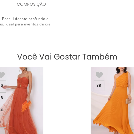
COMPOSIÇÃO
. Possui decote profundo e
as. Ideal para eventos de dia.
Você Vai Gostar Também
36
38
38
40
+