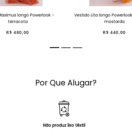
Maximus longo Powerlook -
Vestido Lita longo Powerloo
terracota
mostarda
R$
480
,
00
R$
440
,
00
Por Que Alugar?
Não produz lixo têxtil