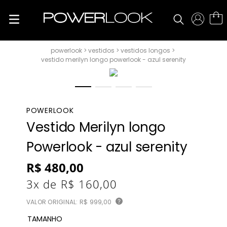
vestidos
vestidos longos
vestido merilyn longo powerlook - azul serenity
POWERLOOK
Vestido Merilyn longo
Powerlook - azul serenity
R$
480
,
00
3
x de
R$
160
,
00
VALOR ORIGINAL:
R$ 999,00
?
TAMANHO