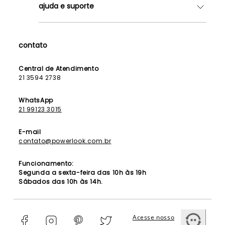
ajuda e suporte
Lojas
Como Funciona
Fale Conosco
Contrato de Aluguel
Dúvidas Frequentes
contato
Seja uma Franqueada
Política de Entrega
Lista de Madrinhas
Política de Privacidade
Central de Atendimento
Lista de Formandas
21 3594 2738
Política de Segurança
Política de Troca e Devolução
WhatsApp
21 99123 3015
E-mail
contato@powerlook.com.br
Funcionamento:
Segunda a sexta-feira das 10h às 19h
Sábados das 10h às 14h.
Acesse nosso