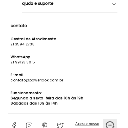
ajuda e suporte
Lojas
Como Funciona
Fale Conosco
Contrato de Aluguel
Dúvidas Frequentes
contato
Seja uma Franqueada
Política de Entrega
Lista de Madrinhas
Política de Privacidade
Central de Atendimento
Lista de Formandas
21 3594 2738
Política de Segurança
Política de Troca e Devolução
WhatsApp
21 99123 3015
E-mail
contato@powerlook.com.br
Funcionamento:
Segunda a sexta-feira das 10h às 19h
Sábados das 10h às 14h.
Acesse nosso