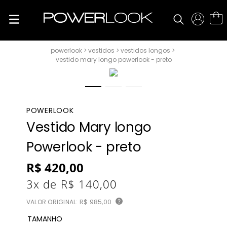
vestidos
vestidos longos
vestido mary longo powerlook - preto
POWERLOOK
Vestido Mary longo
Powerlook - preto
R$
420
,
00
3
x de
R$
140
,
00
VALOR ORIGINAL:
R$ 985,00
?
TAMANHO