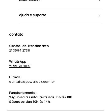
Quem somos
ajuda e suporte
Lojas
Como Funciona
Fale Conosco
Contrato de Aluguel
Dúvidas Frequentes
contato
Seja uma Franqueada
Política de Entrega
Lista de Madrinhas
Política de Privacidade
Central de Atendimento
Lista de Formandas
21 3594 2738
Política de Segurança
Política de Troca e Devolução
WhatsApp
21 99123 3015
E-mail
contato@powerlook.com.br
Funcionamento:
Segunda a sexta-feira das 10h às 19h
Sábados das 10h às 14h.