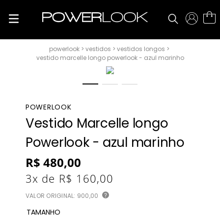
vestidos
vestidos longos
vestido marcelle longo powerlook - azul marinho
POWERLOOK
Vestido Marcelle longo
Powerlook - azul marinho
R$
480
,
00
3
x de
R$
160
,
00
VALOR ORIGINAL:
900,00
?
TAMANHO