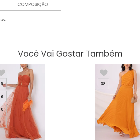
COMPOSIÇÃO
tas.
Você Vai Gostar Também
36
38
38
40
+