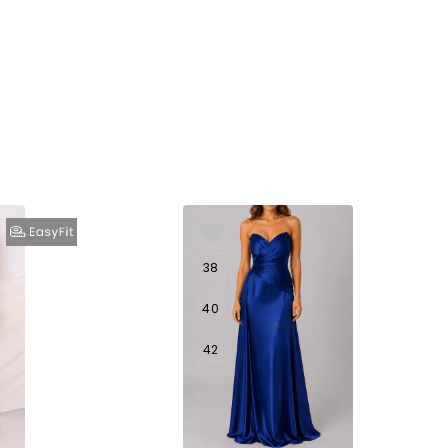
38
40
42