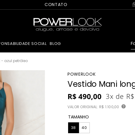
CONTATO
Fa
PONSABILIDADE SOCIAL
BLOG
- azul petróleo
POWERLOOK
Vestido Mani long
R$
490
,
00
3
x de
R$
VALOR ORIGINAL:
R$ 1.100,00
?
TAMANHO
38
40