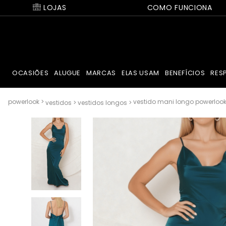
LOJAS
COMO FUNCIONA
OCASIÕES
ALUGUE
MARCAS
ELAS USAM
BENEFÍCIOS
RES
vestido mani longo powerlook 
vestidos
vestidos longos