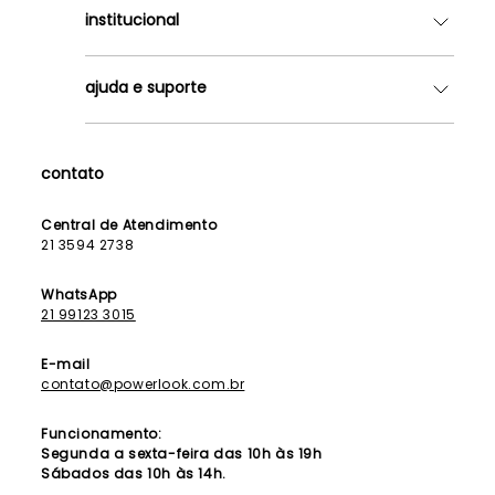
institucional
Quem somos
ajuda e suporte
Lojas
Como Funciona
Fale Conosco
Contrato de Aluguel
Dúvidas Frequentes
contato
Seja uma Franqueada
Política de Entrega
Lista de Madrinhas
Política de Privacidade
Central de Atendimento
Lista de Formandas
21 3594 2738
Política de Segurança
Política de Troca e Devolução
WhatsApp
21 99123 3015
E-mail
contato@powerlook.com.br
Funcionamento:
Segunda a sexta-feira das 10h às 19h
Sábados das 10h às 14h.