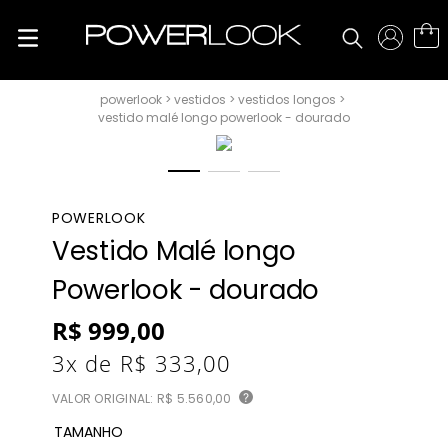
vestidos
vestidos longos
vestido malé longo powerlook - dourado
POWERLOOK
Vestido Malé longo
Powerlook - dourado
R$
999
,
00
3
x de
R$
333
,
00
VALOR ORIGINAL:
R$ 5.560,00
?
TAMANHO