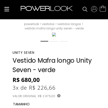
vestidos
vestidos longos
vestido mafra longo unity seven - verde
UNITY SEVEN
Vestido Mafra longo Unity
Seven - verde
R$
680
,
00
3
x de
R$
226
,
66
VALOR ORIGINAL:
R$ 2.975,00
?
TAMANHO