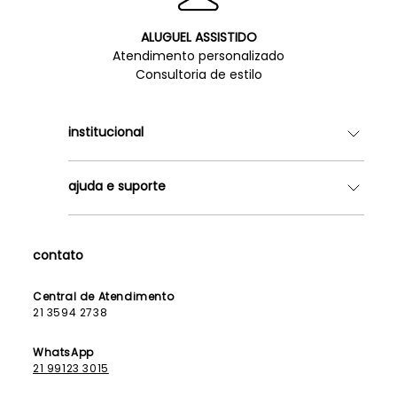
ALUGUEL ASSISTIDO
Atendimento personalizado
Consultoria de estilo
institucional
Quem somos
ajuda e suporte
Lojas
Como Funciona
Fale Conosco
Contrato de Aluguel
Dúvidas Frequentes
contato
Seja uma Franqueada
Política de Entrega
Lista de Madrinhas
Política de Privacidade
Central de Atendimento
Lista de Formandas
21 3594 2738
Política de Segurança
Política de Troca e Devolução
WhatsApp
21 99123 3015