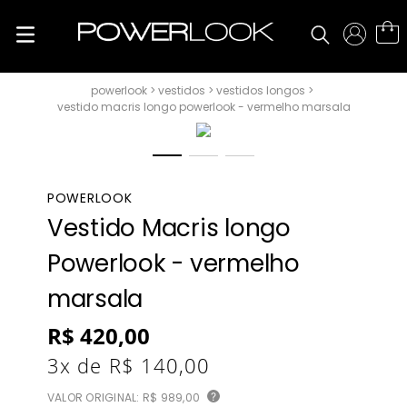
vestidos
vestidos longos
vestido macris longo powerlook - vermelho marsala
POWERLOOK
Vestido Macris longo
Powerlook - vermelho
marsala
R$
420
,
00
3
x de
R$
140
,
00
VALOR ORIGINAL:
R$ 989,00
?