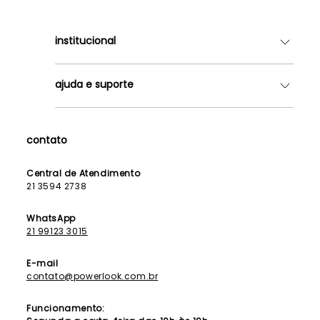
institucional
Quem somos
ajuda e suporte
Lojas
Como Funciona
Fale Conosco
Contrato de Aluguel
Dúvidas Frequentes
contato
Seja uma Franqueada
Política de Entrega
Lista de Madrinhas
Política de Privacidade
Central de Atendimento
Lista de Formandas
21 3594 2738
Política de Segurança
Política de Troca e Devolução
WhatsApp
21 99123 3015
E-mail
contato@powerlook.com.br
Funcionamento: