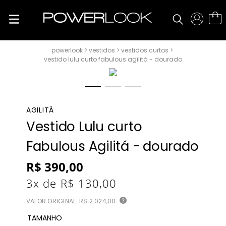
vestidos
vestidos curtos
vestido lulu curto fabulous agilitá - dourado
AGILITÁ
Vestido Lulu curto
Fabulous Agilitá - dourado
R$
390
,
00
3
x de
R$
130
,
00
VALOR ORIGINAL:
R$ 2.024,00
?
TAMANHO