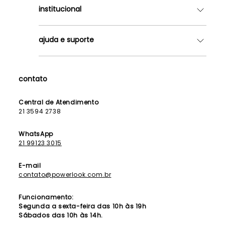
institucional
Quem somos
ajuda e suporte
Lojas
Como Funciona
Fale Conosco
Contrato de Aluguel
Dúvidas Frequentes
contato
Seja uma Franqueada
Política de Entrega
Lista de Madrinhas
Política de Privacidade
Central de Atendimento
Lista de Formandas
21 3594 2738
Política de Segurança
Política de Troca e Devolução
WhatsApp
21 99123 3015
E-mail
contato@powerlook.com.br
Funcionamento:
Segunda a sexta-feira das 10h às 19h
Sábados das 10h às 14h.