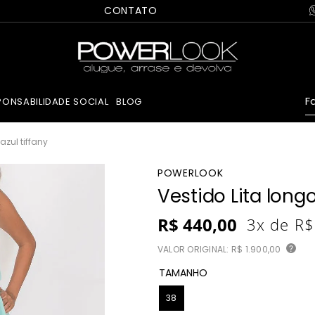
CONTATO
Fa
PONSABILIDADE SOCIAL
BLOG
azul tiffany
POWERLOOK
Vestido Lita longo
R$
440
,
00
3
x de
R$
VALOR ORIGINAL:
R$ 1.900,00
?
TAMANHO
38