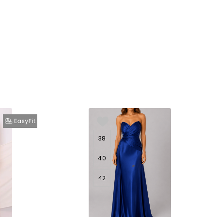
38
40
42