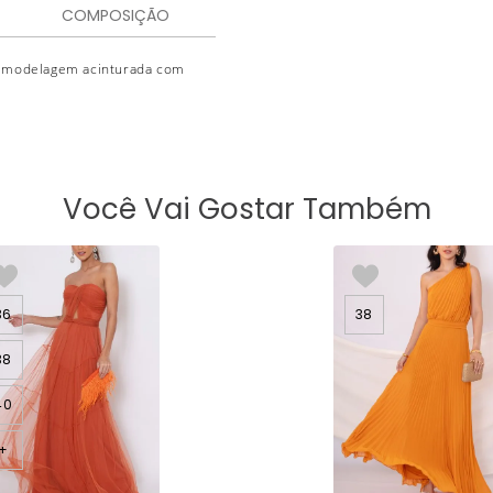
COMPOSIÇÃO
ui modelagem acinturada com
Você Vai Gostar Também
36
38
38
40
+