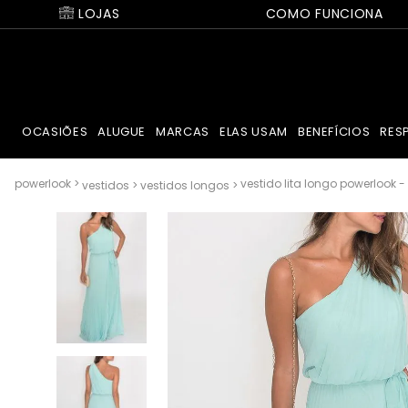
LOJAS
COMO FUNCIONA
OCASIÕES
ALUGUE
MARCAS
ELAS USAM
BENEFÍCIOS
RES
vestido lita longo powerlook - 
vestidos
vestidos longos