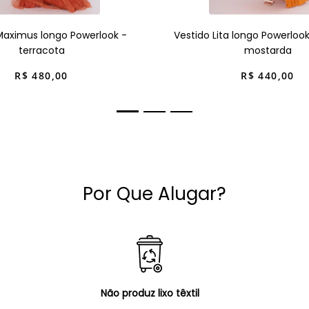
Maximus longo Powerlook -
Vestido Lita longo Powerloo
terracota
mostarda
R$
480
,
00
R$
440
,
00
Por Que Alugar?
Não produz lixo têxtil