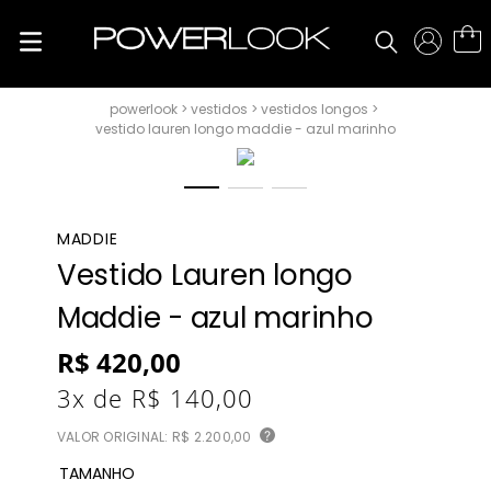
vestidos
vestidos longos
vestido lauren longo maddie - azul marinho
MADDIE
Vestido Lauren longo
Maddie - azul marinho
R$
420
,
00
3
x de
R$
140
,
00
VALOR ORIGINAL:
R$ 2.200,00
?
TAMANHO