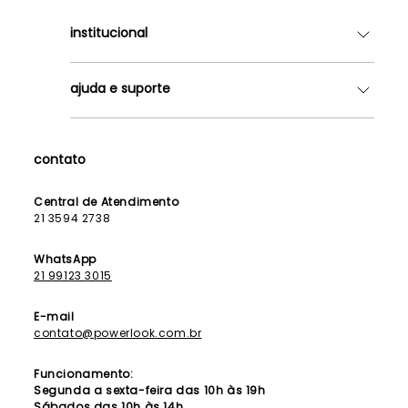
institucional
Quem somos
ajuda e suporte
Lojas
Como Funciona
Fale Conosco
Contrato de Aluguel
Dúvidas Frequentes
contato
Seja uma Franqueada
Política de Entrega
Lista de Madrinhas
Política de Privacidade
Central de Atendimento
Lista de Formandas
21 3594 2738
Política de Segurança
Política de Troca e Devolução
WhatsApp
21 99123 3015
E-mail
contato@powerlook.com.br
Funcionamento:
Segunda a sexta-feira das 10h às 19h
Sábados das 10h às 14h.