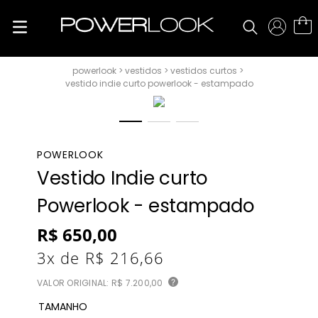
vestidos
vestidos curtos
vestido indie curto powerlook - estampado
POWERLOOK
Vestido Indie curto
Powerlook - estampado
R$
650
,
00
3
x de
R$
216
,
66
VALOR ORIGINAL:
R$ 7.200,00
?
TAMANHO