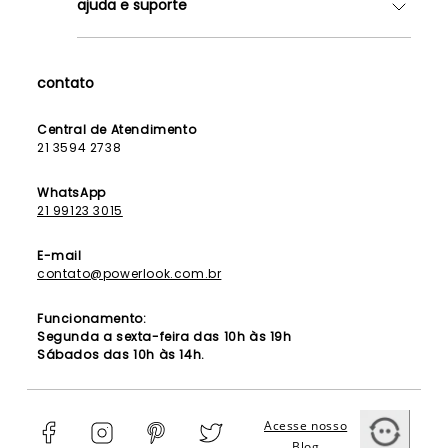
ajuda e suporte
Lojas
Como Funciona
Fale Conosco
Contrato de Aluguel
Dúvidas Frequentes
contato
Seja uma Franqueada
Política de Entrega
Lista de Madrinhas
Política de Privacidade
Central de Atendimento
Lista de Formandas
21 3594 2738
Política de Segurança
Política de Troca e Devolução
WhatsApp
21 99123 3015
E-mail
contato@powerlook.com.br
Funcionamento:
Segunda a sexta-feira das 10h às 19h
Sábados das 10h às 14h.
Acesse nosso
Blog