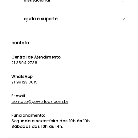
Quem somos
ajuda e suporte
Lojas
Como Funciona
Fale Conosco
Contrato de Aluguel
Dúvidas Frequentes
contato
Seja uma Franqueada
Política de Entrega
Lista de Madrinhas
Política de Privacidade
Central de Atendimento
Lista de Formandas
21 3594 2738
Política de Segurança
Política de Troca e Devolução
WhatsApp
21 99123 3015
E-mail
contato@powerlook.com.br
Funcionamento:
Segunda a sexta-feira das 10h às 19h
Sábados das 10h às 14h.