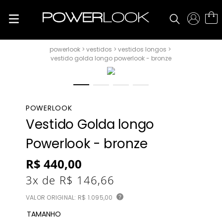
vestidos
vestidos longos
vestido golda longo powerlook - bronze
POWERLOOK
Vestido Golda longo
Powerlook - bronze
R$
440
,
00
3
x de
R$
146
,
66
VALOR ORIGINAL:
R$ 1.095,00
?
TAMANHO