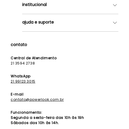
institucional
Quem somos
ajuda e suporte
Lojas
Como Funciona
Fale Conosco
Contrato de Aluguel
Dúvidas Frequentes
contato
Seja uma Franqueada
Política de Entrega
Lista de Madrinhas
Política de Privacidade
Central de Atendimento
Lista de Formandas
21 3594 2738
Política de Segurança
Política de Troca e Devolução
WhatsApp
21 99123 3015
E-mail
contato@powerlook.com.br
Funcionamento:
Segunda a sexta-feira das 10h às 19h
Sábados das 10h às 14h.