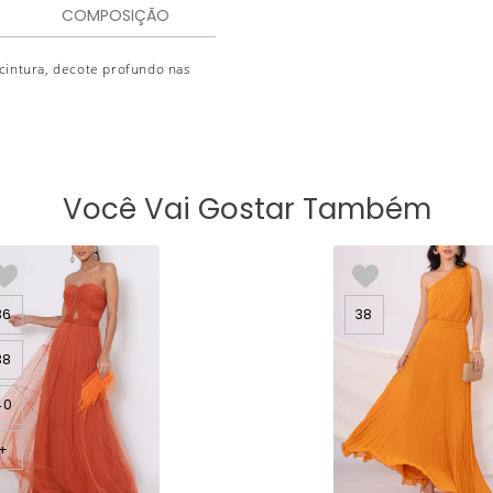
COMPOSIÇÃO
cintura, decote profundo nas
Você Vai Gostar Também
36
38
38
40
+