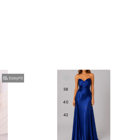
38
40
42