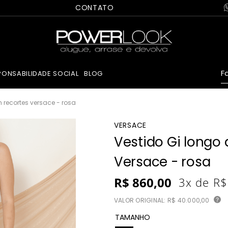
CONTATO
Fa
PONSABILIDADE SOCIAL
BLOG
 recortes versace - rosa
VERSACE
Vestido Gi longo
Versace - rosa
R$
860
,
00
3
x de
R$
VALOR ORIGINAL:
R$ 40.000,00
?
TAMANHO