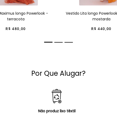
Maximus longo Powerlook -
Vestido Lita longo Powerloo
terracota
mostarda
R$
480
,
00
R$
440
,
00
Por Que Alugar?
Não produz lixo têxtil