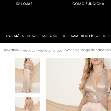
LOJAS
COMO FUNCIONA
OCASIÕES
ALUGUE
MARCAS
ELAS USAM
BENEFÍCIOS
RES
vestido gi longo de cetim com
vestidos
vestidos longos