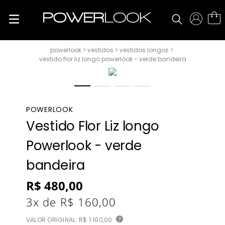
vestidos
vestidos longos
vestido flor liz longo powerlook - verde bandeira
POWERLOOK
Vestido Flor Liz longo
Powerlook - verde
bandeira
R$
480
,
00
3
x de
R$
160
,
00
VALOR ORIGINAL:
R$ 1.100,00
?