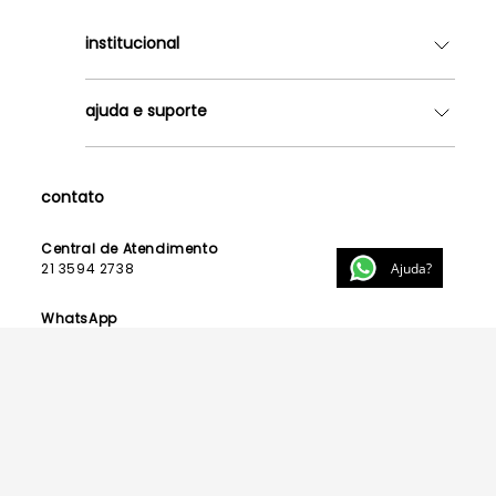
institucional
Quem somos
ajuda e suporte
Lojas
Como Funciona
Fale Conosco
Contrato de Aluguel
Dúvidas Frequentes
contato
Seja uma Franqueada
Política de Entrega
Lista de Madrinhas
Política de Privacidade
Central de Atendimento
Lista de Formandas
Ajuda?
21 3594 2738
Política de Segurança
Política de Troca e Devolução
WhatsApp
21 99123 3015
E-mail
contato@powerlook.com.br
Funcionamento:
Segunda a sexta-feira das 10h às 19h