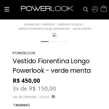
vestidos
vestidos longos
vestido fiorentina longo powerlook - verde menta
POWERLOOK
Vestido Fiorentina Longo
Powerlook - verde menta
R$
450
,
00
3
x de
R$
150
,
00
VALOR ORIGINAL:
1.100,00
?
TAMANHO