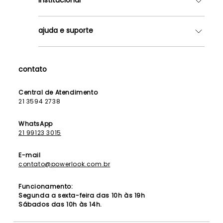
Quem somos
ajuda e suporte
Lojas
Como Funciona
Fale Conosco
Contrato de Aluguel
Dúvidas Frequentes
contato
Seja uma Franqueada
Política de Entrega
Lista de Madrinhas
Política de Privacidade
Central de Atendimento
Lista de Formandas
21 3594 2738
Política de Segurança
Política de Troca e Devolução
WhatsApp
21 99123 3015
E-mail
contato@powerlook.com.br
Funcionamento:
Segunda a sexta-feira das 10h às 19h
Sábados das 10h às 14h.