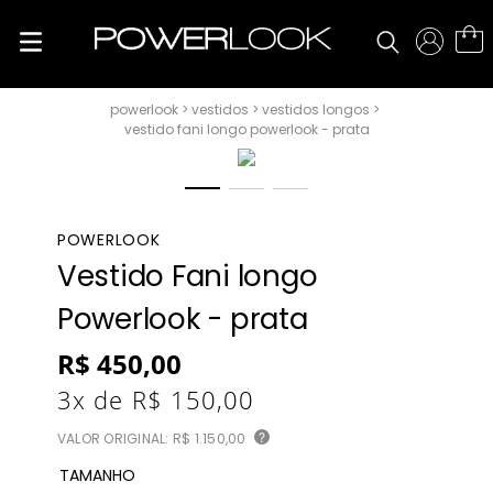
vestidos
vestidos longos
vestido fani longo powerlook - prata
POWERLOOK
Vestido Fani longo
Powerlook - prata
R$
450
,
00
3
x de
R$
150
,
00
VALOR ORIGINAL:
R$ 1.150,00
?
TAMANHO