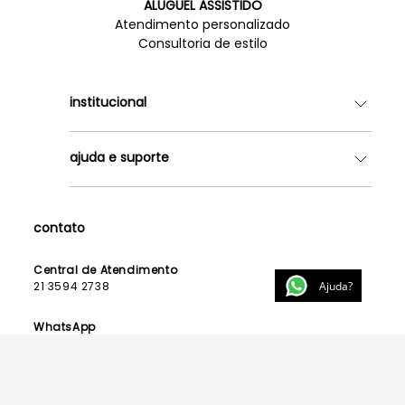
ALUGUEL ASSISTIDO
Atendimento personalizado
Consultoria de estilo
institucional
Quem somos
ajuda e suporte
Lojas
Como Funciona
Fale Conosco
Contrato de Aluguel
Dúvidas Frequentes
contato
Seja uma Franqueada
Política de Entrega
Lista de Madrinhas
Política de Privacidade
Central de Atendimento
Lista de Formandas
Ajuda?
21 3594 2738
Política de Segurança
Política de Troca e Devolução
WhatsApp
21 99123 3015
E-mail
contato@powerlook.com.br