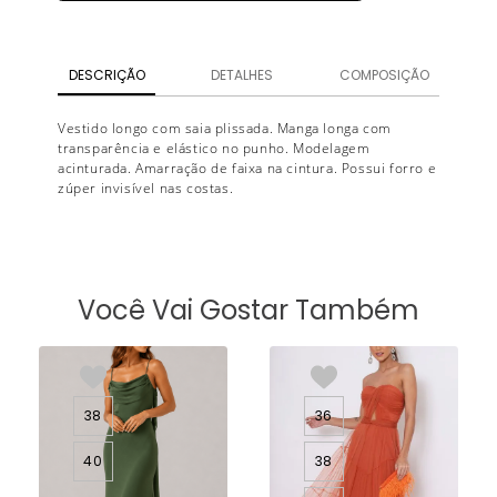
DESCRIÇÃO
DETALHES
COMPOSIÇÃO
Vestido longo com saia plissada. Manga longa com
transparência e elástico no punho. Modelagem
acinturada. Amarração de faixa na cintura. Possui forro e
zúper invisível nas costas.
Você Vai Gostar Também
38
36
40
38