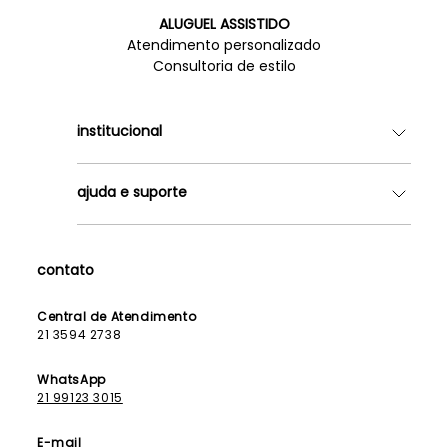
ALUGUEL ASSISTIDO
Atendimento personalizado
Consultoria de estilo
institucional
Quem somos
ajuda e suporte
Lojas
Como Funciona
Fale Conosco
Contrato de Aluguel
Dúvidas Frequentes
contato
Seja uma Franqueada
Política de Entrega
Lista de Madrinhas
Política de Privacidade
Central de Atendimento
Lista de Formandas
21 3594 2738
Política de Segurança
Política de Troca e Devolução
WhatsApp
21 99123 3015
E-mail