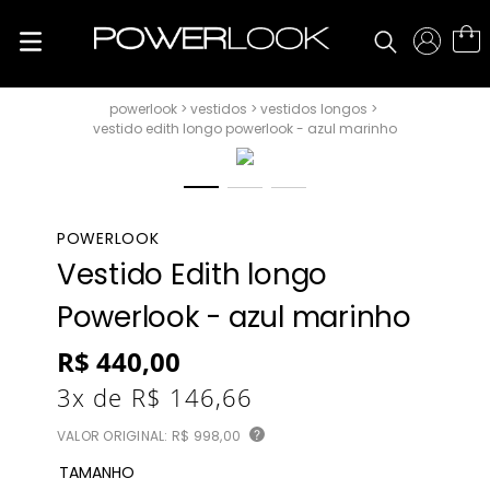
vestidos
vestidos longos
vestido edith longo powerlook - azul marinho
POWERLOOK
Vestido Edith longo
Powerlook - azul marinho
R$
440
,
00
3
x de
R$
146
,
66
VALOR ORIGINAL:
R$ 998,00
?
TAMANHO