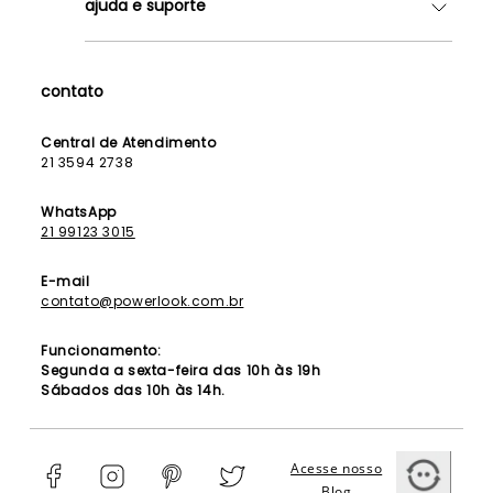
ajuda e suporte
Lojas
Como Funciona
Fale Conosco
Contrato de Aluguel
Dúvidas Frequentes
contato
Seja uma Franqueada
Política de Entrega
Lista de Madrinhas
Política de Privacidade
Central de Atendimento
Lista de Formandas
21 3594 2738
Política de Segurança
Política de Troca e Devolução
WhatsApp
21 99123 3015
E-mail
contato@powerlook.com.br
Funcionamento:
Segunda a sexta-feira das 10h às 19h
Sábados das 10h às 14h.
Acesse nosso
Blog