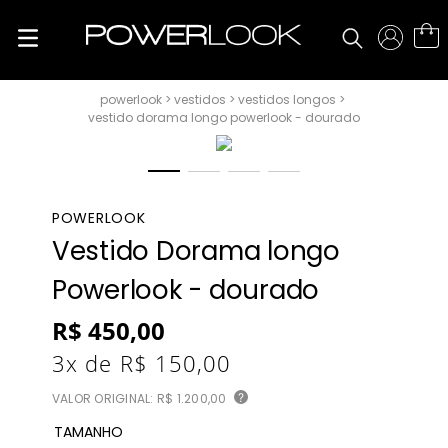
vestidos
vestidos longos
vestido dorama longo powerlook - dourado
POWERLOOK
Vestido Dorama longo
Powerlook - dourado
R$
450
,
00
3
x de
R$
150
,
00
VALOR ORIGINAL:
R$ 1.200,00
?
TAMANHO