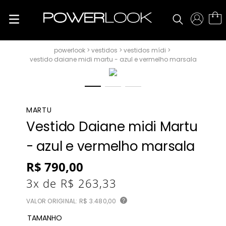
vestidos
vestidos mídi
vestido daiane midi martu - azul e vermelho marsala
MARTU
Vestido Daiane midi Martu
- azul e vermelho marsala
R$
790
,
00
3
x de
R$
263
,
33
VALOR ORIGINAL:
R$ 3.480,00
?
TAMANHO