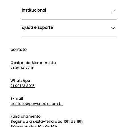
institucional
Quem somos
ajuda e suporte
Lojas
Como Funciona
Fale Conosco
Contrato de Aluguel
Dúvidas Frequentes
contato
Seja uma Franqueada
Política de Entrega
Lista de Madrinhas
Política de Privacidade
Central de Atendimento
Lista de Formandas
21 3594 2738
Política de Segurança
Política de Troca e Devolução
WhatsApp
21 99123 3015
E-mail
contato@powerlook.com.br
Funcionamento:
Segunda a sexta-feira das 10h às 19h
Sábados das 10h às 14h.