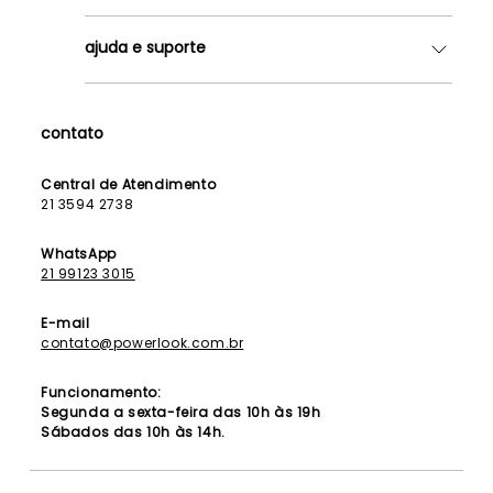
Quem somos
ajuda e suporte
Lojas
Como Funciona
Fale Conosco
Contrato de Aluguel
Dúvidas Frequentes
contato
Seja uma Franqueada
Política de Entrega
Lista de Madrinhas
Política de Privacidade
Central de Atendimento
Lista de Formandas
21 3594 2738
Política de Segurança
Política de Troca e Devolução
WhatsApp
21 99123 3015
E-mail
contato@powerlook.com.br
Funcionamento:
Segunda a sexta-feira das 10h às 19h
Sábados das 10h às 14h.