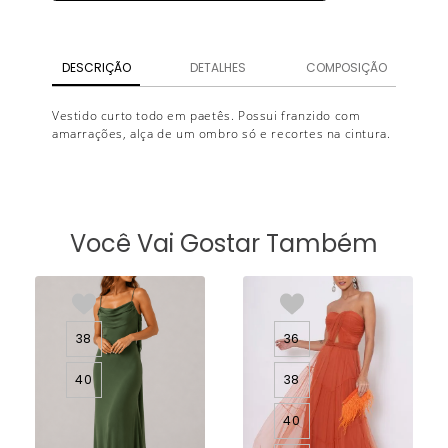
DESCRIÇÃO
DETALHES
COMPOSIÇÃO
Vestido curto todo em paetês. Possui franzido com
amarrações, alça de um ombro só e recortes na cintura.
Você Vai Gostar Também
38
36
40
38
40