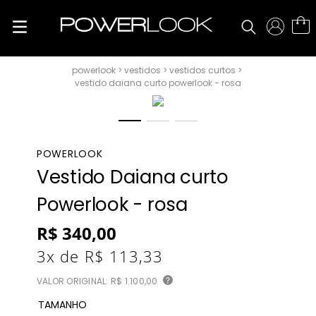
vestidos
vestidos curtos
vestido daiana curto powerlook - rosa
POWERLOOK
Vestido Daiana curto
Powerlook - rosa
R$
340
,
00
3
x de
R$
113
,
33
VALOR ORIGINAL:
R$ 1.100,00
?
TAMANHO