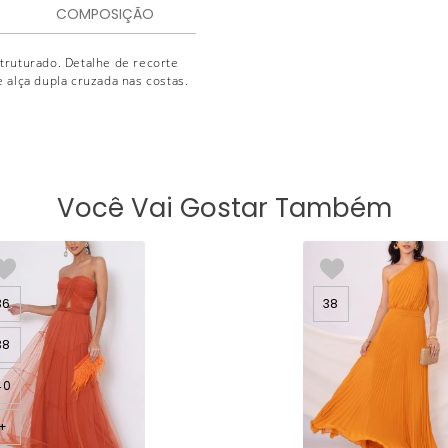
COMPOSIÇÃO
truturado. Detalhe de recorte
e alça dupla cruzada nas costas.
Você Vai Gostar Também
36
38
38
40
+