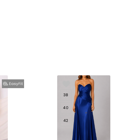
38
40
42