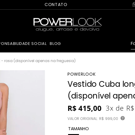
CONTATO
Fa
PONSABILIDADE SOCIAL
BLOG
 - rosa (disponível apenas na freguesia)
POWERLOOK
Vestido Cuba lon
(disponível apen
R$
415
,
00
3
x de
R$
VALOR ORIGINAL:
R$ 999,00
?
TAMANHO