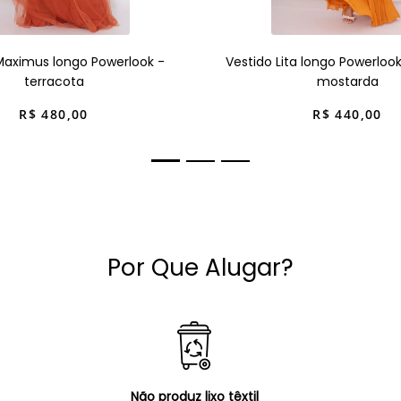
Maximus longo Powerlook -
Vestido Lita longo Powerloo
terracota
mostarda
R$
480
,
00
R$
440
,
00
Por Que Alugar?
Não produz lixo têxtil