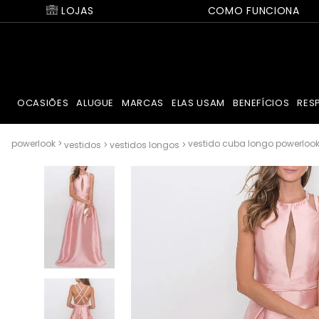
LOJAS
COMO FUNCIONA
OCASIÕES
ALUGUE
MARCAS
ELAS USAM
BENEFÍCIOS
RES
vestido cuba longo powerlook
vestidos
vestidos longos