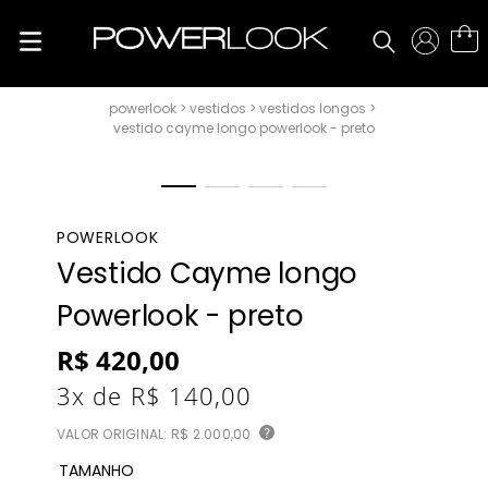
vestidos
vestidos longos
vestido cayme longo powerlook - preto
POWERLOOK
Vestido Cayme longo
Powerlook - preto
R$
420
,
00
3
x de
R$
140
,
00
VALOR ORIGINAL:
R$ 2.000,00
?
TAMANHO