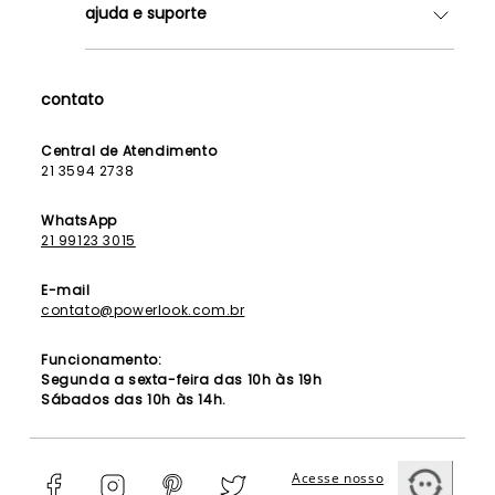
ajuda e suporte
Lojas
Como Funciona
Fale Conosco
Contrato de Aluguel
Dúvidas Frequentes
contato
Seja uma Franqueada
Política de Entrega
Lista de Madrinhas
Política de Privacidade
Central de Atendimento
Lista de Formandas
21 3594 2738
Política de Segurança
Política de Troca e Devolução
WhatsApp
21 99123 3015
E-mail
contato@powerlook.com.br
Funcionamento:
Segunda a sexta-feira das 10h às 19h
Sábados das 10h às 14h.
Acesse nosso